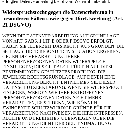
erfolgten Datenverarbeitung bleibt vom Widerruf unberührt.
Widerspruchsrecht gegen die Datenerhebung in
besonderen Fällen sowie gegen Direktwerbung (Art.
21 DSGVO)
WENN DIE DATENVERARBEITUNG AUF GRUNDLAGE
VON ART. 6 ABS. 1 LIT. E ODER F DSGVO ERFOLGT,
HABEN SIE JEDERZEIT DAS RECHT, AUS GRÜNDEN, DIE
SICH AUS IHRER BESONDEREN SITUATION ERGEBEN,
GEGEN DIE VERARBEITUNG IHRER
PERSONENBEZOGENEN DATEN WIDERSPRUCH
EINZULEGEN; DIES GILT AUCH FÜR EIN AUF DIESE
BESTIMMUNGEN GESTÜTZTES PROFILING. DIE
JEWEILIGE RECHTSGRUNDLAGE, AUF DENEN EINE
VERARBEITUNG BERUHT, ENTNEHMEN SIE DIESER
DATENSCHUTZERKLÄRUNG. WENN SIE WIDERSPRUCH
EINLEGEN, WERDEN WIR IHRE BETROFFENEN
PERSONENBEZOGENEN DATEN NICHT MEHR
VERARBEITEN, ES SEI DENN, WIR KÖNNEN
ZWINGENDE SCHUTZWÜRDIGE GRÜNDE FÜR DIE
VERARBEITUNG NACHWEISEN, DIE IHRE INTERESSEN,
RECHTE UND FREIHEITEN ÜBERWIEGEN ODER DIE
VERARBEITUNG DIENT DER GELTENDMACHUNG,